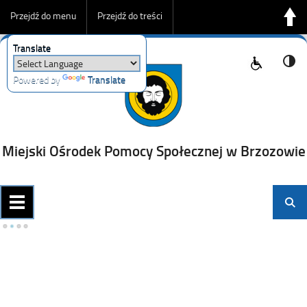
Przejdź do menu
Przejdź do treści
Translate
Przejdź do wyszukiwarki
Powered by
Translate
Miejski Ośrodek Pomocy Społecznej w Brzozowie