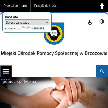
Przejdź do menu
Przejdź do treści
Translate
Przejdź do wyszukiwarki
Powered by
Translate
Miejski Ośrodek Pomocy Społecznej w Brzozowie