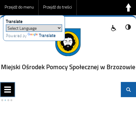
Przejdź do menu
Przejdź do treści
Translate
Przejdź do wyszukiwarki
Powered by
Translate
Miejski Ośrodek Pomocy Społecznej w Brzozowie