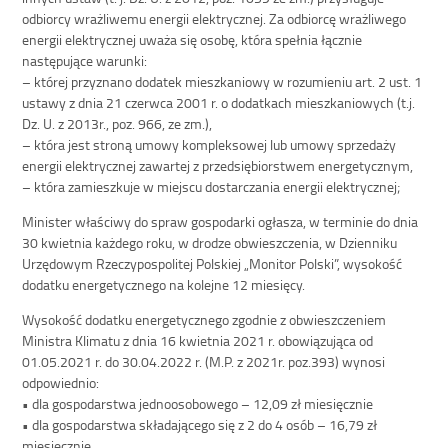
odbiorcy wrażliwemu energii elektrycznej. Za odbiorcę wrażliwego
energii elektrycznej uważa się osobę, która spełnia łącznie
następujące warunki:
– której przyznano dodatek mieszkaniowy w rozumieniu art. 2 ust. 1
ustawy z dnia 21 czerwca 2001 r. o dodatkach mieszkaniowych (t.j.
Dz. U. z 2013r., poz. 966, ze zm.),
– która jest stroną umowy kompleksowej lub umowy sprzedaży
energii elektrycznej zawartej z przedsiębiorstwem energetycznym,
– która zamieszkuje w miejscu dostarczania energii elektrycznej;
Minister właściwy do spraw gospodarki ogłasza, w terminie do dnia
30 kwietnia każdego roku, w drodze obwieszczenia, w Dzienniku
Urzędowym Rzeczypospolitej Polskiej „Monitor Polski”, wysokość
dodatku energetycznego na kolejne 12 miesięcy.
Wysokość dodatku energetycznego zgodnie z obwieszczeniem
Ministra Klimatu z dnia 16 kwietnia 2021 r. obowiązująca od
01.05.2021 r. do 30.04.2022 r. (M.P. z 2021r. poz.393) wynosi
odpowiednio:
• dla gospodarstwa jednoosobowego – 12,09 zł miesięcznie
• dla gospodarstwa składającego się z 2 do 4 osób – 16,79 zł
miesięcznie