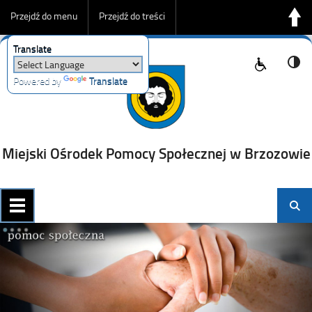
Przejdź do menu
Przejdź do treści
Translate
Przejdź do wyszukiwarki
Powered by
Translate
Miejski Ośrodek Pomocy Społecznej w Brzozowie